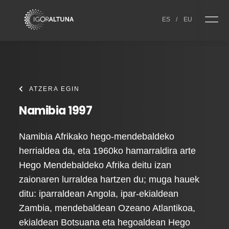
Skip to content
ES
/
EU
ATZERA EGIN
Namibia 1997
Namibia Afrikako hego-mendebaldeko
herrialdea da, eta 1960ko hamarraldira arte
Hego Mendebaldeko Afrika deitu izan
zaionaren lurraldea hartzen du; muga hauek
ditu: iparraldean Angola, ipar-ekialdean
Zambia, mendebaldean Ozeano Atlantikoa,
ekialdean Botsuana eta hegoaldean Hego