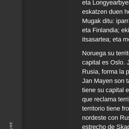
eta Longyearbyen
eskatzen duen he
Mugak ditu: iparr
eta Finlandia; e
itsasartea; eta 
Noruega su terri
capital es Oslo.
Rusia, forma la 
Jan Mayen son ta
tiene su capital
que reclama terri
territorio tiene f
nordeste con Rusi
estrecho de Skag