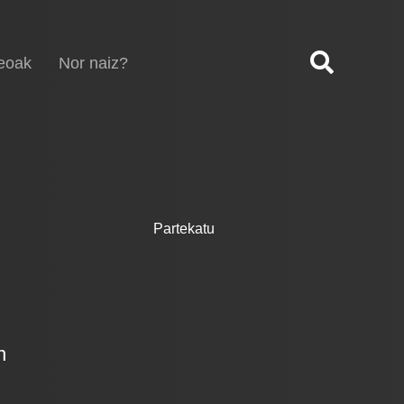
eoak
Nor naiz?
Partekatu
n