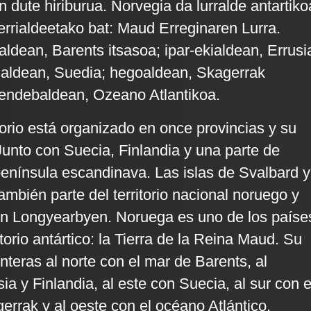
 dute hiriburua. Norvegia da lurralde antartiko
rrialdeetako bat: Maud Erreginaren Lurra.
aldean, Barents itsasoa; ipar-ekialdean, Errusi
kialdean, Suedia; hegoaldean, Skagerrak
mendebaldean, Ozeano Atlantikoa.
torio está organizado en once provincias y su
 Junto con Suecia, Finlandia y una parte de
península escandinava. Las islas de Svalbard y
mbién parte del territorio nacional noruego y
 en Longyearbyen. Noruega es uno de los paíse
torio antártico: la Tierra de la Reina Maud. Su
ronteras al norte con el mar de Barents, al
a y Finlandia, al este con Suecia, al sur con e
errak y al oeste con el océano Atlántico.