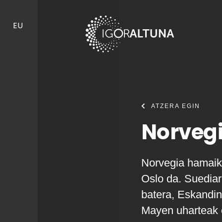
Skip to content
EU
ATZERA EGIN
Norvegi
Norvegia hamaika
Oslo da. Suediare
batera, Eskandin
Mayen uharteak e