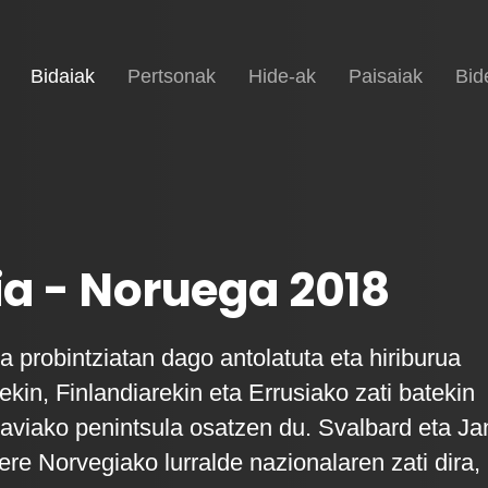
(current)
Hasiera
Bidaiak
Pertsonak
Hide-ak
Paisaiak
Bid
a - Noruega 2018
 probintziatan dago antolatuta eta hiriburua
kin, Finlandiarekin eta Errusiako zati batekin
aviako penintsula osatzen du. Svalbard eta Ja
re Norvegiako lurralde nazionalaren zati dira,