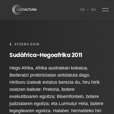
Skip to content
ES
/
EU
ATZERA EGIN
Sudáfrica-Hegoafrika 2011
Hego Afrika, Afrika australean kokatua.
Bederatzi probintziatan antolatuta dago.
Hiriburu izateak estatus berezia du, hiru hirik
osatzen baitute: Pretoria, botere
exekutiboaren egoitza; Bloemfontein, botere
judizialaren egoitza; eta Lurmutur Hiria, botere
legegilearen egoitza. Halaber, herrialdeko hiri