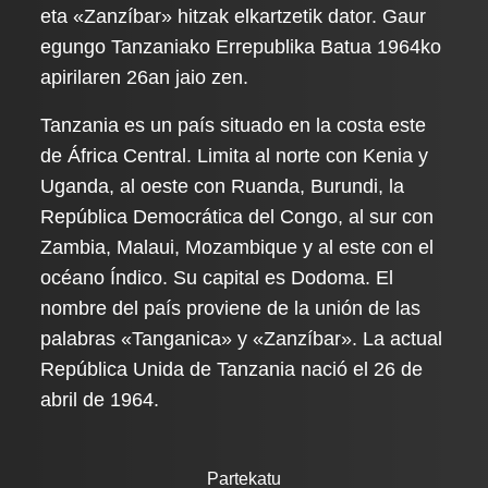
eta «Zanzíbar» hitzak elkartzetik dator. Gaur
egungo Tanzaniako Errepublika Batua 1964ko
apirilaren 26an jaio zen.
Tanzania es un país situado en la costa este
de África Central. Limita al norte con Kenia y
Uganda, al oeste con Ruanda, Burundi, la
República Democrática del Congo, al sur con
Zambia, Malaui, Mozambique y al este con el
océano Índico. Su capital es Dodoma. El
nombre del país proviene de la unión de las
palabras «Tanganica» y «Zanzíbar». La actual
República Unida de Tanzania nació el 26 de
abril de 1964.
Partekatu