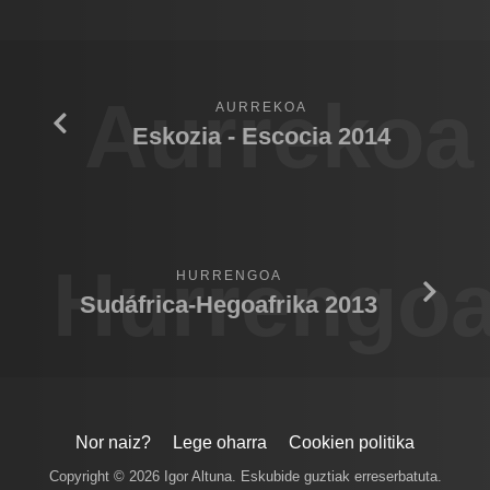
Aurrekoa
AURREKOA
Eskozia - Escocia 2014
Hurrengo
HURRENGOA
Sudáfrica-Hegoafrika 2013
Nor naiz?
Lege oharra
Cookien politika
Copyright © 2026 Igor Altuna. Eskubide guztiak erreserbatuta.