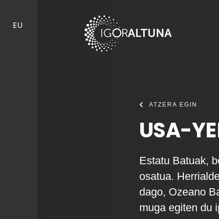
Skip to content
EU
ATZERA EGIN
USA-YE
Estatu Batuak, be
osatua. Herriald
dago, Ozeano Bar
muga egiten du i