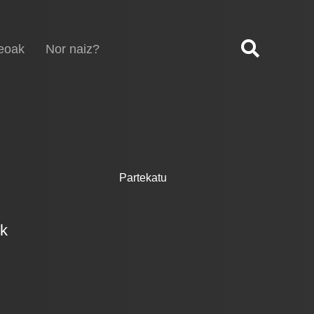
eoak
Nor naiz?
Partekatu
ek