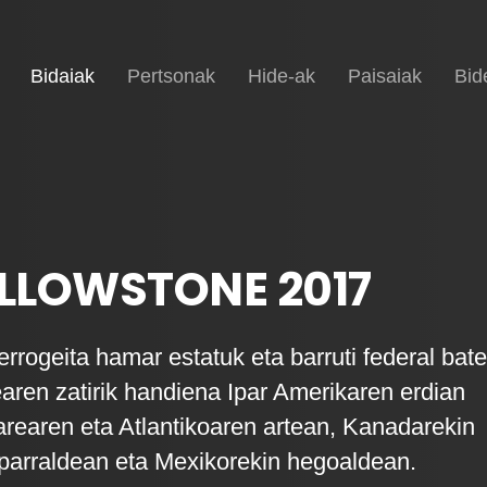
(current)
Hasiera
Bidaiak
Pertsonak
Hide-ak
Paisaiak
Bid
LLOWSTONE 2017
rrogeita hamar estatuk eta barruti federal bat
earen zatirik handiena Ipar Amerikaren erdian
earen eta Atlantikoaren artean, Kanadarekin
parraldean eta Mexikorekin hegoaldean.