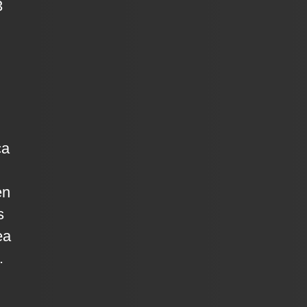
3
ca
en
s
ea
.