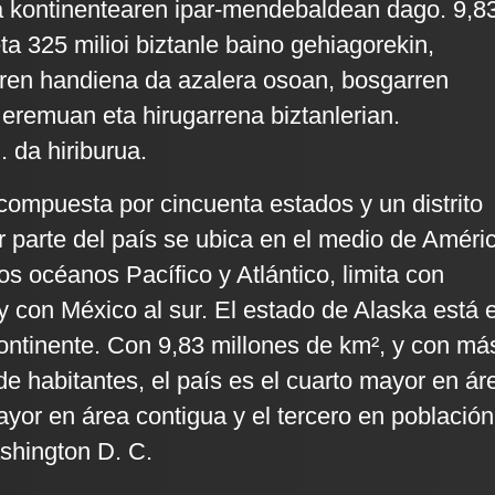
a kontinentearen ipar-mendebaldean dago. 9,8
eta 325 milioi biztanle baino gehiagorekin,
rren handiena da azalera osoan, bosgarren
eremuan eta hirugarrena biztanlerian.
 da hiriburua.
ompuesta por cincuenta estados y un distrito
r parte del país se ubica en el medio de Améri
los océanos Pacífico y Atlántico, limita con
y con México al sur. El estado de Alaska está 
continente. Con 9,83 millones de km², y con má
de habitantes, el país es el cuarto mayor en ár
mayor en área contigua y el tercero en población
shington D. C.