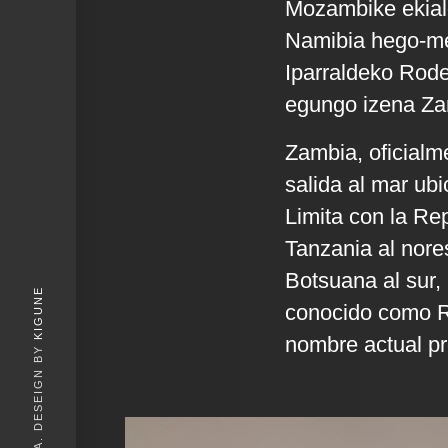
Mozambike ekial
Namibia hego-m
Iparraldeko Rode
egungo izena Zamb
Zambia, oficialm
salida al mar ubi
Limita con la Re
Tanzania al nore
Botsuana al sur,
KIGUNE
conocido como Ro
nombre actual pro