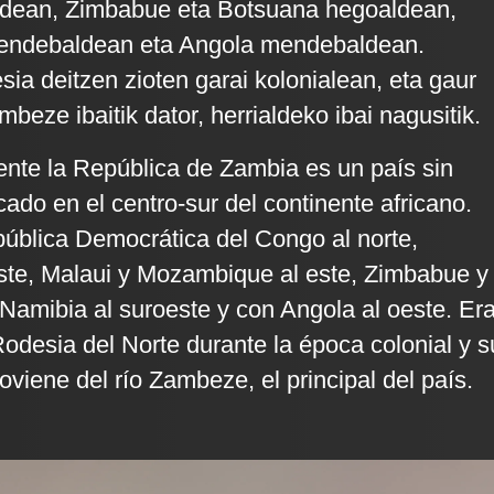
dean, Zimbabue eta Botsuana hegoaldean,
endebaldean eta Angola mendebaldean.
sia deitzen zioten garai kolonialean, eta gaur
eze ibaitik dator, herrialdeko ibai nagusitik.
ente la República de Zambia es un país sin
cado en el centro-sur del continente africano.
pública Democrática del Congo al norte,
ste, Malaui y Mozambique al este, Zimbabue y
 Namibia al suroeste y con Angola al oeste. Er
desia del Norte durante la época colonial y s
viene del río Zambeze, el principal del país.