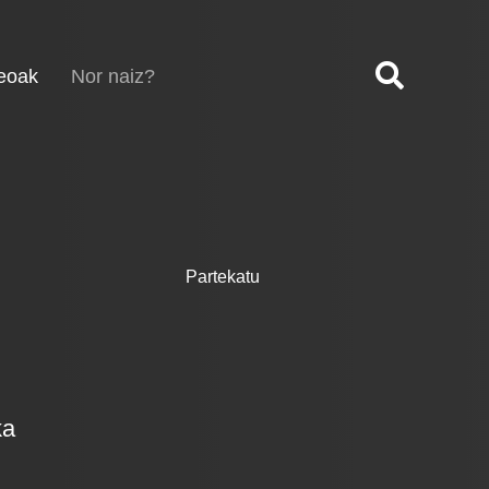
(current)
eoak
Nor naiz?
Partekatu
ka