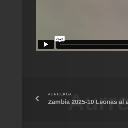
Aurr
AURREKOA
Zambia 2025-10 Leonas al