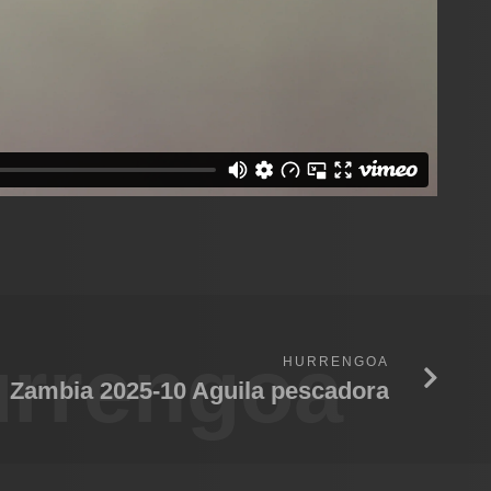
rrengoa
HURRENGOA
Zambia 2025-10 Aguila pescadora