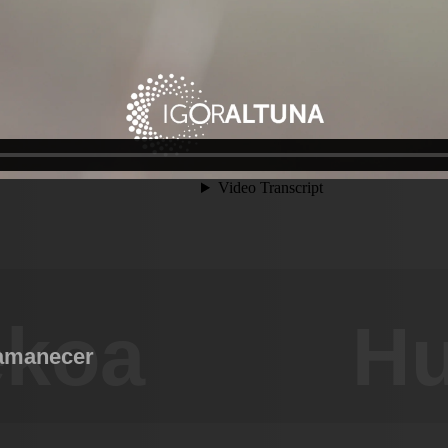
ekoa
Hu
 amanecer