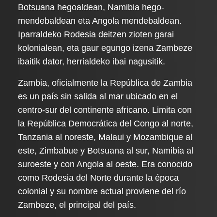
Botsuana hegoaldean, Namibia hego-
mendebaldean eta Angola mendebaldean.
Iparraldeko Rodesia deitzen zioten garai
kolonialean, eta gaur egungo izena Zambeze
ibaitik dator, herrialdeko ibai nagusitik.
Zambia, oficialmente la República de Zambia
es un país sin salida al mar ubicado en el
centro-sur del continente africano. Limita con
la República Democrática del Congo al norte,
Tanzania al noreste, Malaui y Mozambique al
este, Zimbabue y Botsuana al sur, Namibia al
suroeste y con Angola al oeste. Era conocido
como Rodesia del Norte durante la época
colonial y su nombre actual proviene del río
Zambeze, el principal del país.