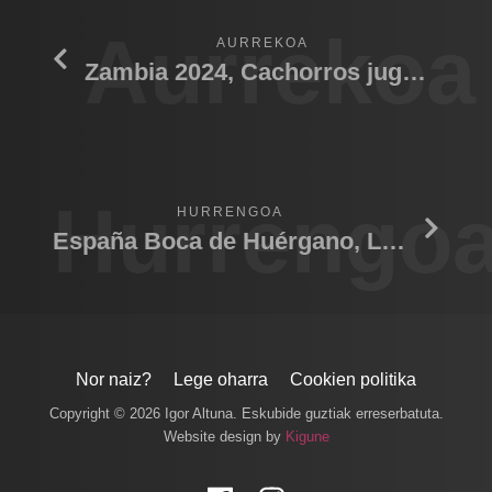
Aurrekoa
AURREKOA
Zambia 2024, Cachorros jugando 03
Hurrengo
HURRENGOA
España Boca de Huérgano, León 2024
Nor naiz?
Lege oharra
Cookien politika
Copyright © 2026 Igor Altuna. Eskubide guztiak erreserbatuta.
Website design by
Kigune