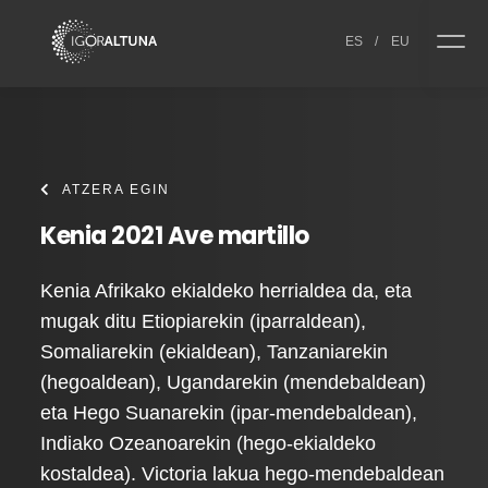
Skip to content
ES
/
EU
ATZERA EGIN
Kenia 2021 Ave martillo
Kenia Afrikako ekialdeko herrialdea da, eta
mugak ditu Etiopiarekin (iparraldean),
Somaliarekin (ekialdean), Tanzaniarekin
(hegoaldean), Ugandarekin (mendebaldean)
eta Hego Suanarekin (ipar-mendebaldean),
Indiako Ozeanoarekin (hego-ekialdeko
kostaldea). Victoria lakua hego-mendebaldean