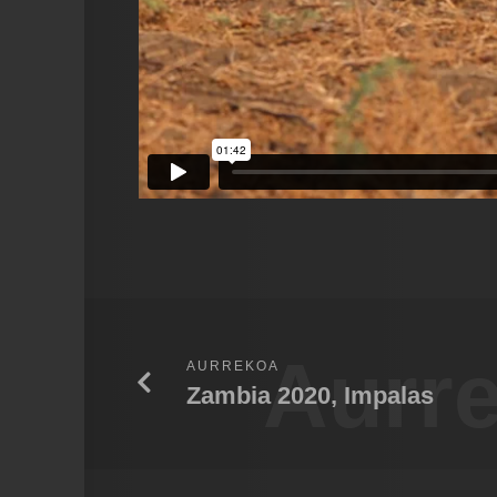
Aurr
AURREKOA
Zambia 2020, Impalas