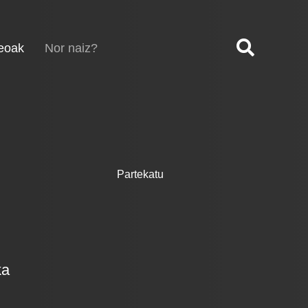
(current)
eoak
Nor naiz?
Partekatu
ka