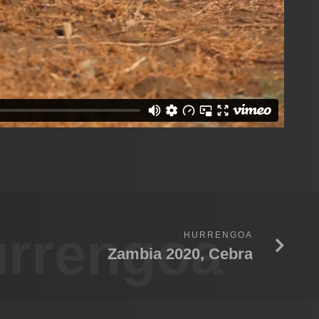
rrengoa
HURRENGOA
Zambia 2020, Cebra