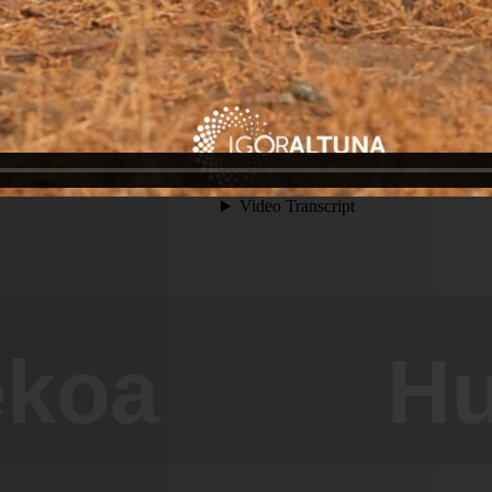
ekoa
Hu