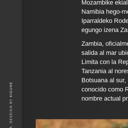
Mozambike ekial
Namibia hego-m
Iparraldeko Rode
egungo izena Zamb
Zambia, oficialm
salida al mar ubi
Limita con la Re
Tanzania al nore
Botsuana al sur,
KIGUNE
conocido como Ro
nombre actual pro