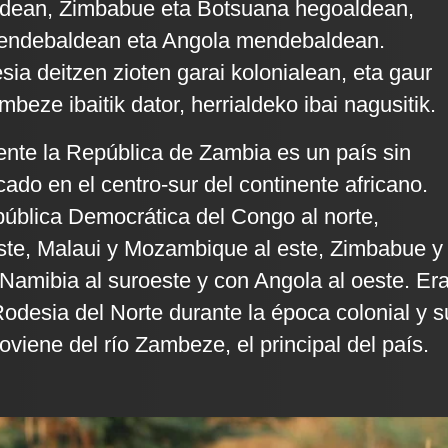
dean, Zimbabue eta Botsuana hegoaldean,
endebaldean eta Angola mendebaldean.
sia deitzen zioten garai kolonialean, eta gaur
eze ibaitik dator, herrialdeko ibai nagusitik.
ente la República de Zambia es un país sin
cado en el centro-sur del continente africano.
pública Democrática del Congo al norte,
ste, Malaui y Mozambique al este, Zimbabue y
 Namibia al suroeste y con Angola al oeste. Er
desia del Norte durante la época colonial y s
viene del río Zambeze, el principal del país.