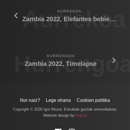
Aurrekoa
AURREKOA
Zambia 2022, Elefantes bebiendo agua
Hurrengo
HURRENGOA
Zambia 2022, Timelapse
Nor naiz?
Lege oharra
Cookien politika
Copyright © 2026 Igor Altuna. Eskubide guztiak erreserbatuta.
Website design by
Kigune