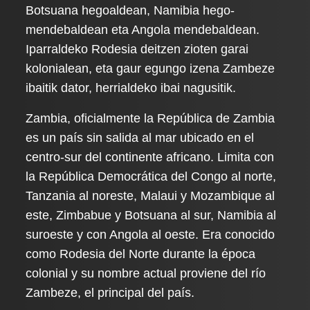
Botsuana hegoaldean, Namibia hego-
mendebaldean eta Angola mendebaldean.
Iparraldeko Rodesia deitzen zioten garai
kolonialean, eta gaur egungo izena Zambeze
ibaitik dator, herrialdeko ibai nagusitik.
Zambia, oficialmente la República de Zambia
es un país sin salida al mar ubicado en el
centro-sur del continente africano. Limita con
la República Democrática del Congo al norte,
Tanzania al noreste, Malaui y Mozambique al
este, Zimbabue y Botsuana al sur, Namibia al
suroeste y con Angola al oeste. Era conocido
como Rodesia del Norte durante la época
colonial y su nombre actual proviene del río
Zambeze, el principal del país.