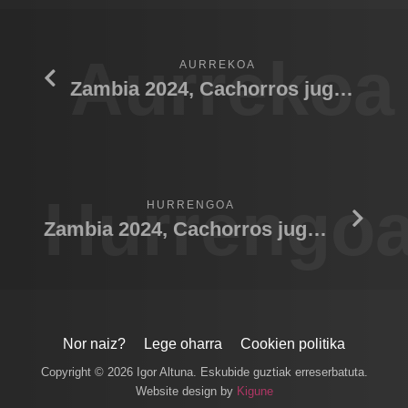
Aurrekoa
AURREKOA
Zambia 2024, Cachorros jugando 01
Hurrengo
HURRENGOA
Zambia 2024, Cachorros jugando 03
Nor naiz?
Lege oharra
Cookien politika
Copyright © 2026 Igor Altuna. Eskubide guztiak erreserbatuta.
Website design by
Kigune