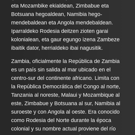
eta Mozambike ekialdean, Zimbabue eta
Botsuana hegoaldean, Namibia hego-
mendebaldean eta Angola mendebaldean.
Iparraldeko Rodesia deitzen zioten garai
kolonialean, eta gaur egungo izena Zambeze
ibaitik dator, herrialdeko ibai nagusitik.
Zambia, oficialmente la República de Zambia
es un país sin salida al mar ubicado en el
centro-sur del continente africano. Limita con
la República Democrática del Congo al norte,
Tanzania al noreste, Malaui y Mozambique al
este, Zimbabue y Botsuana al sur, Namibia al
suroeste y con Angola al oeste. Era conocido
como Rodesia del Norte durante la época
colonial y su nombre actual proviene del río