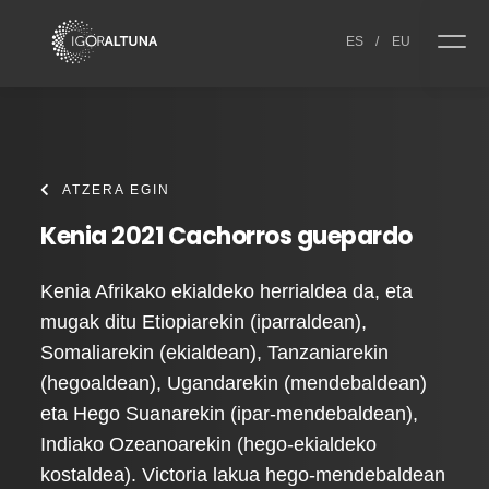
Skip to content
ES
/
EU
ATZERA EGIN
Kenia 2021 Cachorros guepardo
Kenia Afrikako ekialdeko herrialdea da, eta
mugak ditu Etiopiarekin (iparraldean),
Somaliarekin (ekialdean), Tanzaniarekin
(hegoaldean), Ugandarekin (mendebaldean)
eta Hego Suanarekin (ipar-mendebaldean),
Indiako Ozeanoarekin (hego-ekialdeko
kostaldea). Victoria lakua hego-mendebaldean