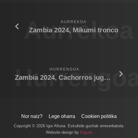
Aurrekoa
AURREKOA
Zambia 2024, Mikumi tronco
Hurrengo
HURRENGOA
Zambia 2024, Cachorros jugando 01
Nor naiz?
Lege oharra
Cookien politika
Copyright © 2026 Igor Altuna. Eskubide guztiak erreserbatuta.
Website design by
Kigune