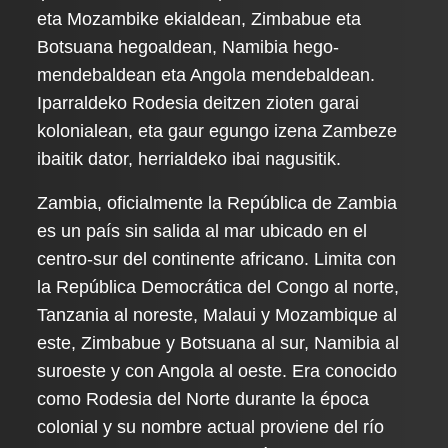
eta Mozambike ekialdean, Zimbabue eta
Botsuana hegoaldean, Namibia hego-
mendebaldean eta Angola mendebaldean.
Iparraldeko Rodesia deitzen zioten garai
kolonialean, eta gaur egungo izena Zambeze
ibaitik dator, herrialdeko ibai nagusitik.
Zambia, oficialmente la República de Zambia
es un país sin salida al mar ubicado en el
centro-sur del continente africano. Limita con
la República Democrática del Congo al norte,
Tanzania al noreste, Malaui y Mozambique al
este, Zimbabue y Botsuana al sur, Namibia al
suroeste y con Angola al oeste. Era conocido
como Rodesia del Norte durante la época
colonial y su nombre actual proviene del río