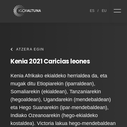
Skip to content
ES
/
EU
ATZERA EGIN
Kenia 2021 Caricias leones
Kenia Afrikako ekialdeko herrialdea da, eta
mugak ditu Etiopiarekin (iparraldean),
Somaliarekin (ekialdean), Tanzaniarekin
(hegoaldean), Ugandarekin (mendebaldean)
eta Hego Suanarekin (ipar-mendebaldean),
Indiako Ozeanoarekin (hego-ekialdeko
kostaldea). Victoria lakua hego-mendebaldean