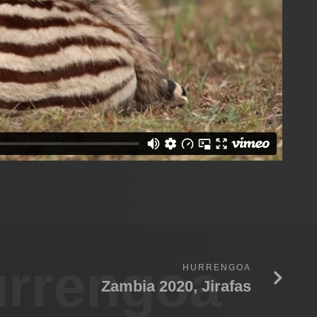
rrengoa
HURRENGOA
Zambia 2020, Jirafas