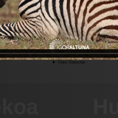
ekoa
Hu