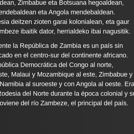
dean, Zimbabue eta Botsuana hegoaldean,
endebaldean eta Angola mendebaldean.
sia deitzen zioten garai kolonialean, eta gaur
eze ibaitik dator, herrialdeko ibai nagusitik.
ente la República de Zambia es un país sin
cado en el centro-sur del continente africano.
pública Democrática del Congo al norte,
ste, Malaui y Mozambique al este, Zimbabue y
 Namibia al suroeste y con Angola al oeste. Er
desia del Norte durante la época colonial y s
viene del río Zambeze, el principal del país.