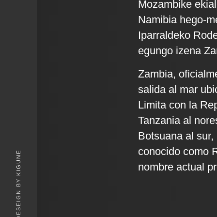
Mozambike ekial
Namibia hego-m
Iparraldeko Rode
egungo izena Zamb
Zambia, oficialm
salida al mar ubi
Limita con la Re
Tanzania al nore
Botsuana al sur,
conocido como Ro
KIGUNE
nombre actual pro