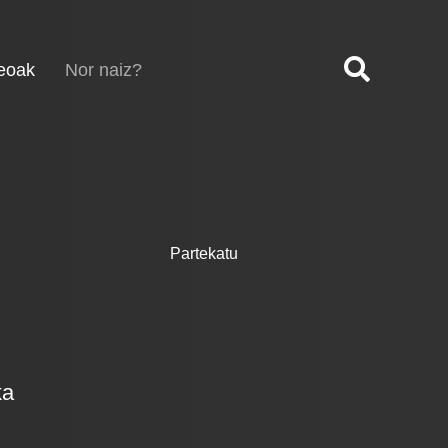
(current)
eoak
Nor naiz?
Partekatu
ka