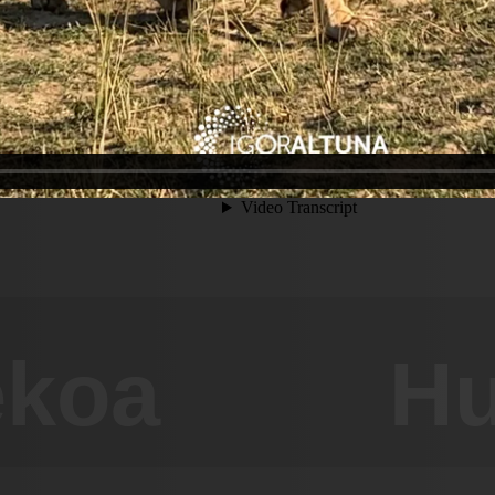
ekoa
Hu