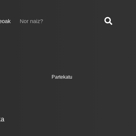
(current)
eoak
Nor naiz?
Partekatu
ka