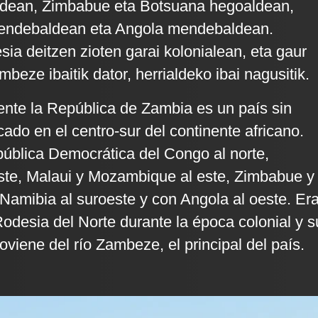
dean, Zimbabue eta Botsuana hegoaldean,
endebaldean eta Angola mendebaldean.
sia deitzen zioten garai kolonialean, eta gaur
eze ibaitik dator, herrialdeko ibai nagusitik.
ente la República de Zambia es un país sin
cado en el centro-sur del continente africano.
pública Democrática del Congo al norte,
ste, Malaui y Mozambique al este, Zimbabue y
 Namibia al suroeste y con Angola al oeste. Er
desia del Norte durante la época colonial y s
viene del río Zambeze, el principal del país.