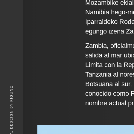
Mozambike ekial
Namibia hego-m
Iparraldeko Rode
egungo izena Zamb
Zambia, oficialm
salida al mar ubi
Limita con la Re
Tanzania al nore
Botsuana al sur,
KIGUNE
conocido como Ro
nombre actual pro