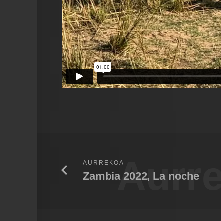
Aurr
AURREKOA
Zambia 2022, La noche