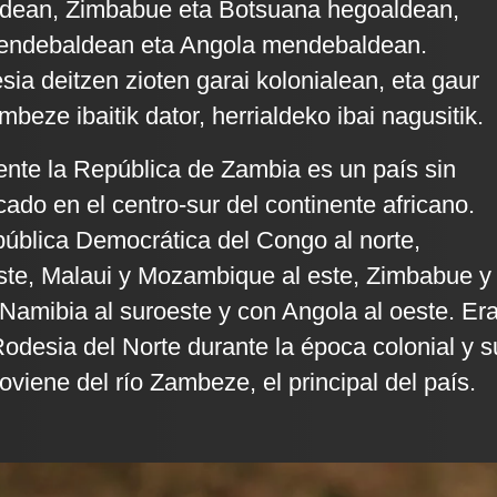
dean, Zimbabue eta Botsuana hegoaldean,
endebaldean eta Angola mendebaldean.
sia deitzen zioten garai kolonialean, eta gaur
eze ibaitik dator, herrialdeko ibai nagusitik.
ente la República de Zambia es un país sin
cado en el centro-sur del continente africano.
pública Democrática del Congo al norte,
ste, Malaui y Mozambique al este, Zimbabue y
 Namibia al suroeste y con Angola al oeste. Er
desia del Norte durante la época colonial y s
viene del río Zambeze, el principal del país.