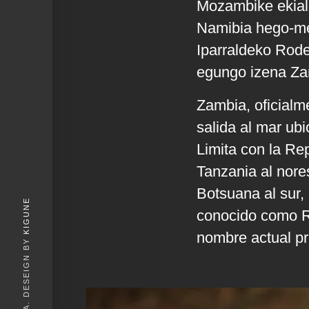
Mozambike ekial
Namibia hego-m
Iparraldeko Rode
egungo izena Zamb
Zambia, oficialm
salida al mar ubi
Limita con la Re
Tanzania al nore
Botsuana al sur,
KIGUNE
conocido como Ro
nombre actual pro