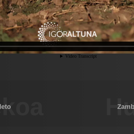
ekoa
Hu
leto
Zambi