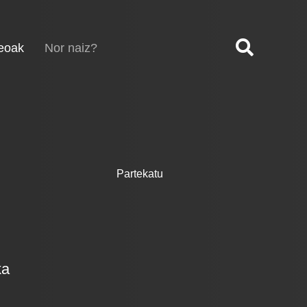
(current)
eoak
Nor naiz?
Partekatu
ka