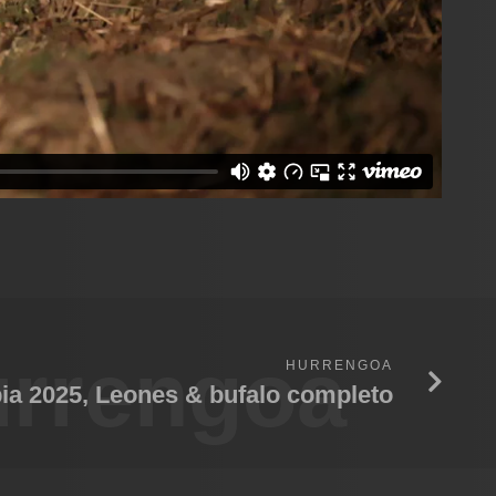
rrengoa
HURRENGOA
a 2025, Leones & bufalo completo