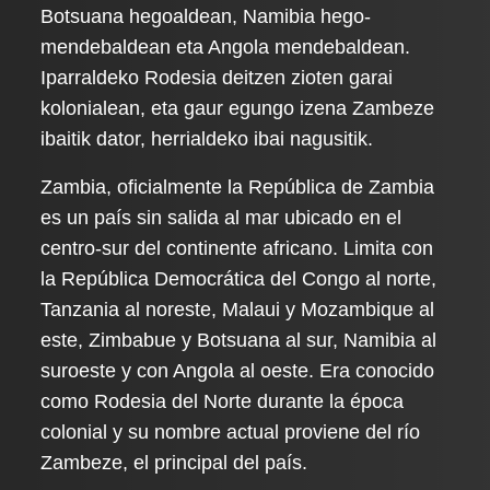
Botsuana hegoaldean, Namibia hego-
mendebaldean eta Angola mendebaldean.
Iparraldeko Rodesia deitzen zioten garai
kolonialean, eta gaur egungo izena Zambeze
ibaitik dator, herrialdeko ibai nagusitik.
Zambia, oficialmente la República de Zambia
es un país sin salida al mar ubicado en el
centro-sur del continente africano. Limita con
la República Democrática del Congo al norte,
Tanzania al noreste, Malaui y Mozambique al
este, Zimbabue y Botsuana al sur, Namibia al
suroeste y con Angola al oeste. Era conocido
como Rodesia del Norte durante la época
colonial y su nombre actual proviene del río
Zambeze, el principal del país.