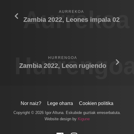
Aurrekoa
AURREKOA
Zambia 2022, Leones impala 02
Hurrengo
HURRENGOA
Zambia 2022, Leon rugiendo
Nor naiz?
Lege oharra
Cookien politika
Copyright © 2026 Igor Altuna. Eskubide guztiak erreserbatuta.
Website design by
Kigune