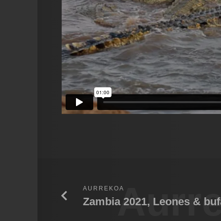
Aurr
AURREKOA
Zambia 2021, Leones & buf