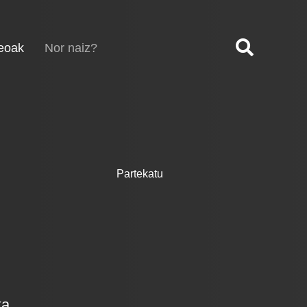
(current)
eoak
Nor naiz?
Partekatu
ka