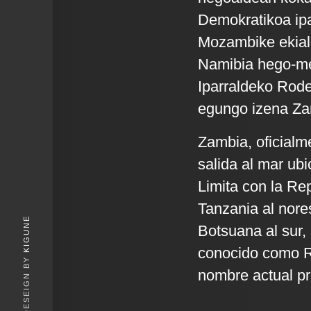
Demokratikoa ipa
Mozambike ekial
Namibia hego-m
Iparraldeko Rode
egungo izena Zamb
Zambia, oficialm
salida al mar ubi
Limita con la Re
Tanzania al nore
KIGUNE
Botsuana al sur,
conocido como Ro
nombre actual pro