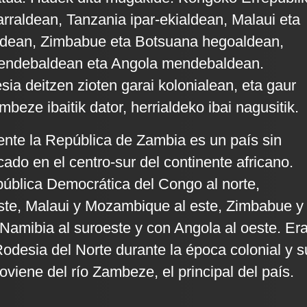
rraldean, Tanzania ipar-ekialdean, Malaui eta
dean, Zimbabue eta Botsuana hegoaldean,
endebaldean eta Angola mendebaldean.
sia deitzen zioten garai kolonialean, eta gaur
eze ibaitik dator, herrialdeko ibai nagusitik.
ente la República de Zambia es un país sin
cado en el centro-sur del continente africano.
pública Democrática del Congo al norte,
ste, Malaui y Mozambique al este, Zimbabue y
 Namibia al suroeste y con Angola al oeste. Er
desia del Norte durante la época colonial y s
viene del río Zambeze, el principal del país.