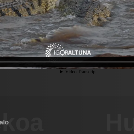
ekoa
Hu
alo