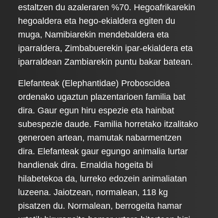
estaltzen du azaleraren %70. Hegoafrikarekin
hegoaldera eta hego-ekialdera egiten du
muga, Namibiarekin mendebaldera eta
iparraldera, Zimbabuerekin ipar-ekialdera eta
iparraldean Zambiarekin puntu bakar batean.
Elefanteak (Elephantidae) Proboscidea
ordenako ugaztun plazentarioen familia bat
dira. Gaur egun hiru espezie eta hainbat
subespezie daude. Familia horretako itzalitako
generoen artean, mamutak nabarmentzen
dira. Elefanteak gaur egungo animalia lurtar
handienak dira. Ernaldia hogeita bi
hilabetekoa da, lurreko edozein animaliatan
luzeena. Jaiotzean, normalean, 118 kg
pisatzen du. Normalean, berrogeita hamar