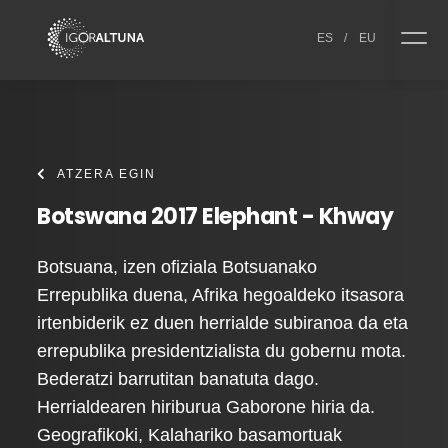
Skip to content
ES
/
EU
ATZERA EGIN
Botswana 2017 Elephant - Khway
Botsuana, izen ofiziala Botsuanako
Errepublika duena, Afrika hegoaldeko itsasora
irtenbiderik ez duen herrialde subiranoa da eta
errepublika presidentzialista du gobernu mota.
Bederatzi barrutitan banatuta dago.
Herrialdearen hiriburua Gaborone hiria da.
Geografikoki, Kalahariko basamortuak