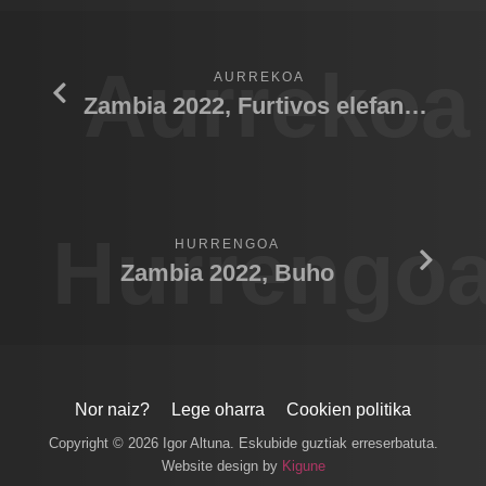
Aurrekoa
AURREKOA
Zambia 2022, Furtivos elefantes
Hurrengo
HURRENGOA
Zambia 2022, Buho
Nor naiz?
Lege oharra
Cookien politika
Copyright © 2026 Igor Altuna. Eskubide guztiak erreserbatuta.
Website design by
Kigune