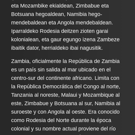
eta Mozambike ekialdean, Zimbabue eta
Botsuana hegoaldean, Namibia hego-
mendebaldean eta Angola mendebaldean.
Iparraldeko Rodesia deitzen zioten garai
kolonialean, eta gaur egungo izena Zambeze
ibaitik dator, herrialdeko ibai nagusitik.
Zambia, oficialmente la República de Zambia
es un país sin salida al mar ubicado en el
centro-sur del continente africano. Limita con
la República Democrática del Congo al norte,
Tanzania al noreste, Malaui y Mozambique al
este, Zimbabue y Botsuana al sur, Namibia al
suroeste y con Angola al oeste. Era conocido
como Rodesia del Norte durante la época
colonial y su nombre actual proviene del río