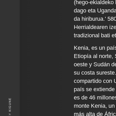
(hego-ekialdeko 
dago eta Ugandar
da hiriburua.' 58
Herrialdearen iz
tradizional bati 
Kenia, es un país
Etiopía al norte,
oeste y Sudán de
su costa sureste.
compartido con U
país se extiende
es de 46 millone
KIGUNE
monte Kenia, un 
más alta de Áfric