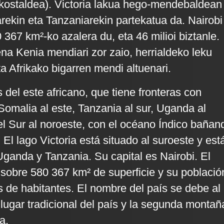
kostaldea). Victoria lakua hego-mendebaldean
ekin eta Tanzaniarekin partekatua da. Nairobi
0 367 km²-ko azalera du, eta 46 milioi biztanle.
ena Kenia mendiari zor zaio, herrialdeko leku
eta Afrikako bigarren mendi altuenari.
 del este africano, que tiene fronteras con
 Somalia al este, Tanzania al sur, Uganda al
l Sur al noroeste, con el océano Índico bañan
 El lago Victoria está situado al suroeste y est
ganda y Tanzania. Su capital es Nairobi. El
 sobre 580 367 km² de superficie y su població
s de habitantes. El nombre del país se debe al
lugar tradicional del país y la segunda montañ
a.