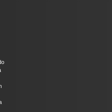
do
á
n
a