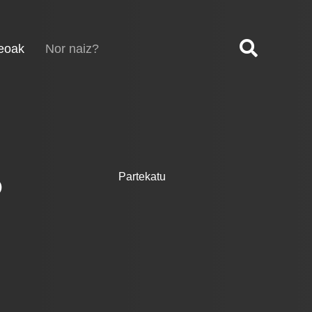
(current)
eoak
Nor naiz?
o
Partekatu