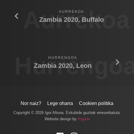
Aurrekoa
AURREKOA
Zambia 2020, Buffalo
Hurrengo
HURRENGOA
Zambia 2020, Leon
Nor naiz?
Lege oharra
Cookien politika
Copyright © 2026 Igor Altuna. Eskubide guztiak erreserbatuta.
Website design by
Kigune