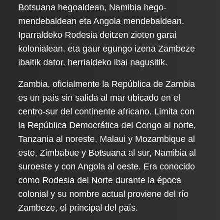
Botsuana hegoaldean, Namibia hego-
mendebaldean eta Angola mendebaldean.
Iparraldeko Rodesia deitzen zioten garai
kolonialean, eta gaur egungo izena Zambeze
ibaitik dator, herrialdeko ibai nagusitik.
Zambia, oficialmente la República de Zambia
es un país sin salida al mar ubicado en el
centro-sur del continente africano. Limita con
la República Democrática del Congo al norte,
Tanzania al noreste, Malaui y Mozambique al
este, Zimbabue y Botsuana al sur, Namibia al
suroeste y con Angola al oeste. Era conocido
como Rodesia del Norte durante la época
colonial y su nombre actual proviene del río
Zambeze, el principal del país.