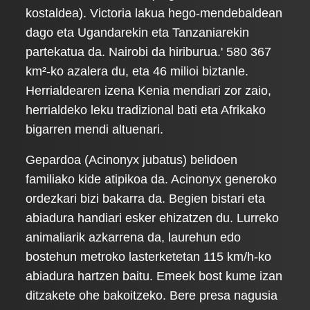
kostaldea). Victoria lakua hego-mendebaldean
dago eta Ugandarekin eta Tanzaniarekin
partekatua da. Nairobi da hiriburua.' 580 367
km²-ko azalera du, eta 46 milioi biztanle.
Herrialdearen izena Kenia mendiari zor zaio,
herrialdeko leku tradizional bati eta Afrikako
bigarren mendi altuenari.
Gepardoa (Acinonyx jubatus) belidoen
familiako kide atipikoa da. Acinonyx generoko
ordezkari bizi bakarra da. Begien bistari eta
abiadura handiari esker ehizatzen du. Lurreko
animaliarik azkarrena da, laurehun edo
bostehun metroko lasterketetan 115 km/h-ko
abiadura hartzen baitu. Emeek bost kume izan
ditzakete ohe bakoitzeko. Bere presa nagusia