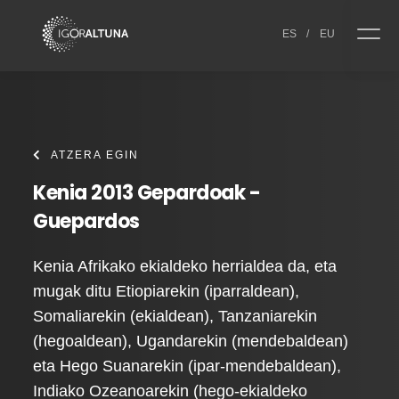
Skip to content
ES
/
EU
ATZERA EGIN
Kenia 2013 Gepardoak -
Guepardos
Kenia Afrikako ekialdeko herrialdea da, eta
mugak ditu Etiopiarekin (iparraldean),
Somaliarekin (ekialdean), Tanzaniarekin
(hegoaldean), Ugandarekin (mendebaldean)
eta Hego Suanarekin (ipar-mendebaldean),
Indiako Ozeanoarekin (hego-ekialdeko