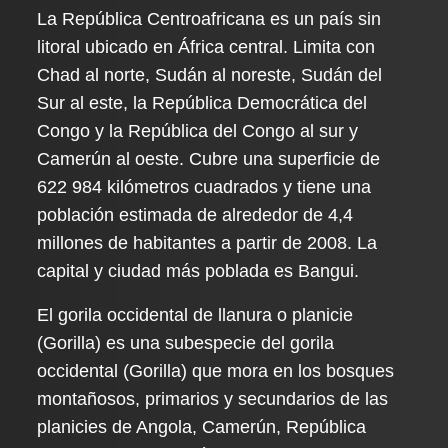
La República Centroafricana es un país sin
litoral ubicado en África central. Limita con
Chad al norte, Sudán al noreste, Sudán del
Sur al este, la República Democrática del
Congo y la República del Congo al sur y
Camerún al oeste. Cubre una superficie de
622 984 kilómetros cuadrados y tiene una
población estimada de alrededor de 4,4
millones de habitantes a partir de 2008. La
capital y ciudad más poblada es Bangui.
El gorila occidental de llanura o planicie
(Gorilla) es una subespecie del gorila
occidental (Gorilla) que mora en los bosques
montañosos, primarios y secundarios de las
planicies de Angola, Camerún, República