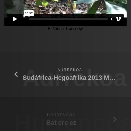
Aurrekoa
AURREKOA
Sudáfrica-Hegoafrika 2013 Madiba
Hurrengo
HURRENGOA
Bat ere ez