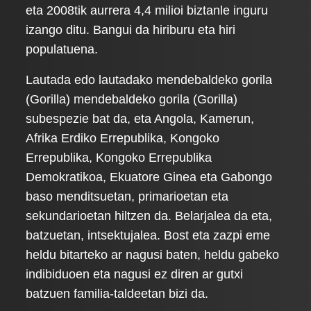
eta 2008tik aurrera 4,4 milioi biztanle inguru
izango ditu. Bangui da hiriburu eta hiri
populatuena.
Lautada edo lautadako mendebaldeko gorila
(Gorilla) mendebaldeko gorila (Gorilla)
subespezie bat da, eta Angola, Kamerun,
Afrika Erdiko Errepublika, Kongoko
Errepublika, Kongoko Errepublika
Demokratikoa, Ekuatore Ginea eta Gabongo
baso menditsuetan, primarioetan eta
sekundarioetan hiltzen da. Belarjalea da eta,
batzuetan, intsektujalea. Bost eta zazpi eme
heldu bitarteko ar nagusi baten, heldu gabeko
indibiduoen eta nagusi ez diren ar gutxi
batzuen familia-taldeetan bizi da.