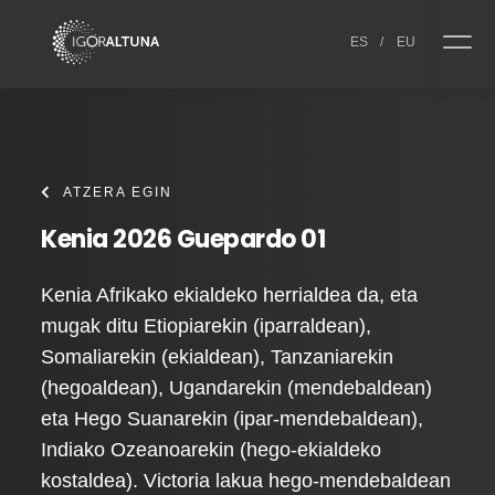
Skip to content
ES
/
EU
ATZERA EGIN
Kenia 2026 Guepardo 01
Kenia Afrikako ekialdeko herrialdea da, eta
mugak ditu Etiopiarekin (iparraldean),
Somaliarekin (ekialdean), Tanzaniarekin
(hegoaldean), Ugandarekin (mendebaldean)
eta Hego Suanarekin (ipar-mendebaldean),
Indiako Ozeanoarekin (hego-ekialdeko
kostaldea). Victoria lakua hego-mendebaldean