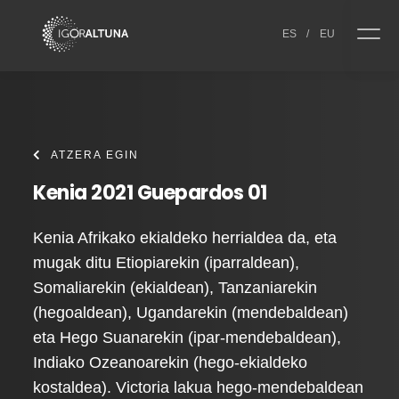
Skip to content
ES
/
EU
ATZERA EGIN
Kenia 2021 Guepardos 01
Kenia Afrikako ekialdeko herrialdea da, eta
mugak ditu Etiopiarekin (iparraldean),
Somaliarekin (ekialdean), Tanzaniarekin
(hegoaldean), Ugandarekin (mendebaldean)
eta Hego Suanarekin (ipar-mendebaldean),
Indiako Ozeanoarekin (hego-ekialdeko
kostaldea). Victoria lakua hego-mendebaldean