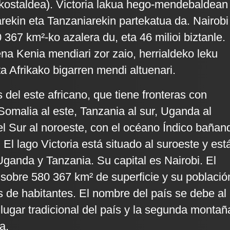
kostaldea). Victoria lakua hego-mendebaldean
ekin eta Tanzaniarekin partekatua da. Nairobi
0 367 km²-ko azalera du, eta 46 milioi biztanle.
ena Kenia mendiari zor zaio, herrialdeko leku
eta Afrikako bigarren mendi altuenari.
 del este africano, que tiene fronteras con
 Somalia al este, Tanzania al sur, Uganda al
l Sur al noroeste, con el océano Índico bañan
 El lago Victoria está situado al suroeste y est
ganda y Tanzania. Su capital es Nairobi. El
 sobre 580 367 km² de superficie y su població
s de habitantes. El nombre del país se debe al
lugar tradicional del país y la segunda montañ
a.