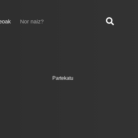
(current)
eoak
Nor naiz?
Partekatu