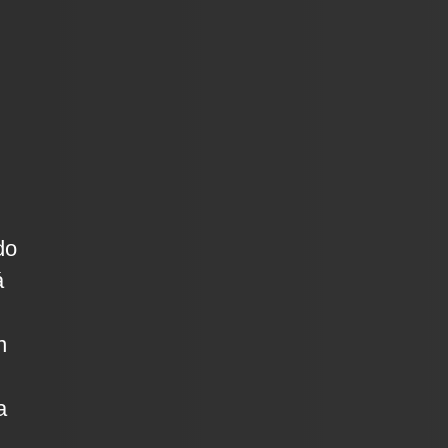
do
á
n
a