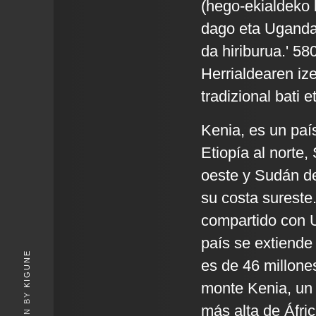
(hego-ekialdeko 
dago eta Ugandar
da hiriburua.' 58
Herrialdearen iz
tradizional bati 
Kenia, es un país
Etiopía al norte,
oeste y Sudán de
su costa sureste.
compartido con U
país se extiende
KIGUNE
es de 46 millone
monte Kenia, un 
más alta de Áfric