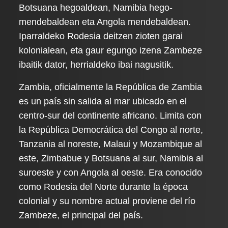
Botsuana hegoaldean, Namibia hego-
mendebaldean eta Angola mendebaldean.
Iparraldeko Rodesia deitzen zioten garai
kolonialean, eta gaur egungo izena Zambeze
ibaitik dator, herrialdeko ibai nagusitik.
Zambia, oficialmente la República de Zambia
es un país sin salida al mar ubicado en el
centro-sur del continente africano. Limita con
la República Democrática del Congo al norte,
Tanzania al noreste, Malaui y Mozambique al
este, Zimbabue y Botsuana al sur, Namibia al
suroeste y con Angola al oeste. Era conocido
como Rodesia del Norte durante la época
colonial y su nombre actual proviene del río
Zambeze, el principal del país.