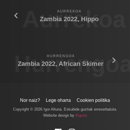
Aurrekoa
AURREKOA
Zambia 2022, Hippo
Hurrengo
HURRENGOA
Zambia 2022, African Skimer
Nor naiz?
Lege oharra
Cookien politika
Copyright © 2026 Igor Altuna. Eskubide guztiak erreserbatuta.
Website design by
Kigune