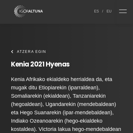
Skip to content
ES
/
EU
ATZERA EGIN
Kenia 2021 Hyenas
Kenia Afrikako ekialdeko herrialdea da, eta
mugak ditu Etiopiarekin (iparraldean),
Somaliarekin (ekialdean), Tanzaniarekin
(hegoaldean), Ugandarekin (mendebaldean)
eta Hego Suanarekin (ipar-mendebaldean),
Indiako Ozeanoarekin (hego-ekialdeko
kostaldea). Victoria lakua hego-mendebaldean