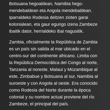
Botsuana hegoaldean, Namibia hego-
mendebaldean eta Angola mendebaldean.
Iparraldeko Rodesia deitzen zioten garai
kolonialean, eta gaur egungo izena Zambeze
ibaitik dator, herrialdeko ibai nagusitik.
Zambia, oficialmente la República de Zambia
es un país sin salida al mar ubicado en el
centro-sur del continente africano. Limita con
la República Democrática del Congo al norte,
Tanzania al noreste, Malaui y Mozambique al
este, Zimbabue y Botsuana al sur, Namibia al
suroeste y con Angola al oeste. Era conocido
como Rodesia del Norte durante la época
colonial y su nombre actual proviene del río
Zambeze, el principal del país.