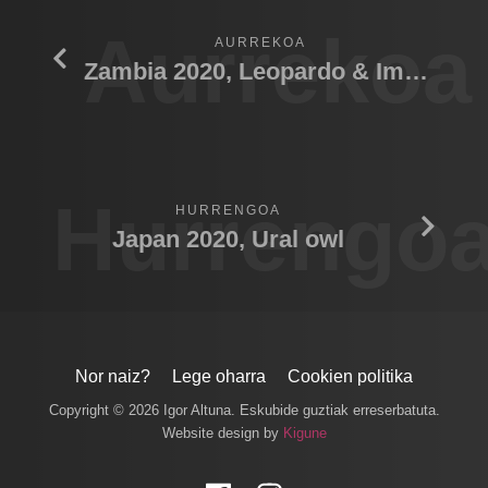
Aurrekoa
AURREKOA
Zambia 2020, Leopardo & Impala
Hurrengo
HURRENGOA
Japan 2020, Ural owl
Nor naiz?
Lege oharra
Cookien politika
Copyright © 2026 Igor Altuna. Eskubide guztiak erreserbatuta.
Website design by
Kigune