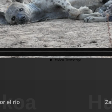
ekoa
Hu
r el rio
Za