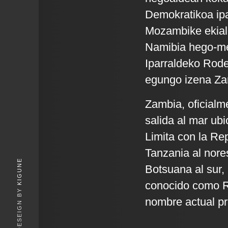
Demokratikoa ipa
Mozambike ekial
Namibia hego-m
Iparraldeko Rode
egungo izena Zamb
Zambia, oficialm
salida al mar ubi
Limita con la Re
Tanzania al nore
KIGUNE
Botsuana al sur,
conocido como Ro
nombre actual pro