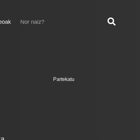
(current)
eoak
Nor naiz?
Partekatu
ka