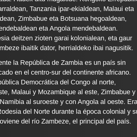
rraldean, Tanzania ipar-ekialdean, Malaui eta
dean, Zimbabue eta Botsuana hegoaldean,
endebaldean eta Angola mendebaldean.
sia deitzen zioten garai kolonialean, eta gaur
eze ibaitik dator, herrialdeko ibai nagusitik.
ente la República de Zambia es un país sin
cado en el centro-sur del continente africano.
pública Democrática del Congo al norte,
ste, Malaui y Mozambique al este, Zimbabue y
 Namibia al suroeste y con Angola al oeste. Er
desia del Norte durante la época colonial y s
viene del río Zambeze, el principal del país.