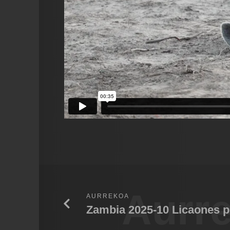
Aurr
AURREKOA
Zambia 2025-10 Licaones po