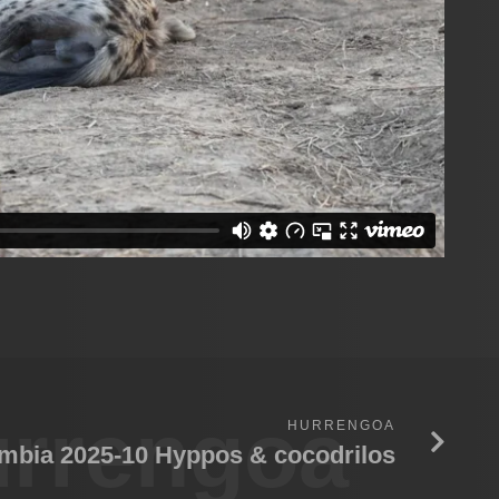
rrengoa
HURRENGOA
mbia 2025-10 Hyppos & cocodrilos