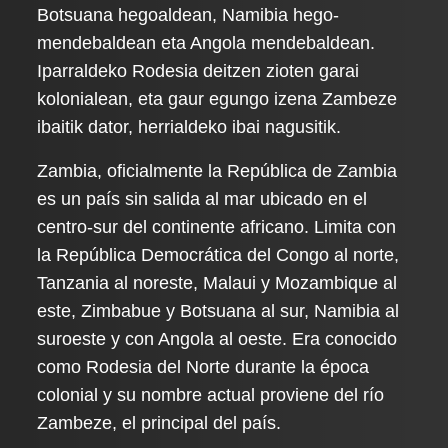
Botsuana hegoaldean, Namibia hego-
mendebaldean eta Angola mendebaldean.
Iparraldeko Rodesia deitzen zioten garai
kolonialean, eta gaur egungo izena Zambeze
ibaitik dator, herrialdeko ibai nagusitik.
Zambia, oficialmente la República de Zambia
es un país sin salida al mar ubicado en el
centro-sur del continente africano. Limita con
la República Democrática del Congo al norte,
Tanzania al noreste, Malaui y Mozambique al
este, Zimbabue y Botsuana al sur, Namibia al
suroeste y con Angola al oeste. Era conocido
como Rodesia del Norte durante la época
colonial y su nombre actual proviene del río
Zambeze, el principal del país.