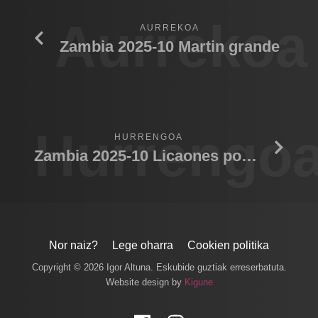
Aurrekoa
AURREKOA
Zambia 2025-10 Martin grande
Hurrengo
HURRENGOA
Zambia 2025-10 Licaones por el rio
Nor naiz?
Lege oharra
Cookien politika
Copyright © 2026 Igor Altuna. Eskubide guztiak erreserbatuta.
Website design by
Kigune