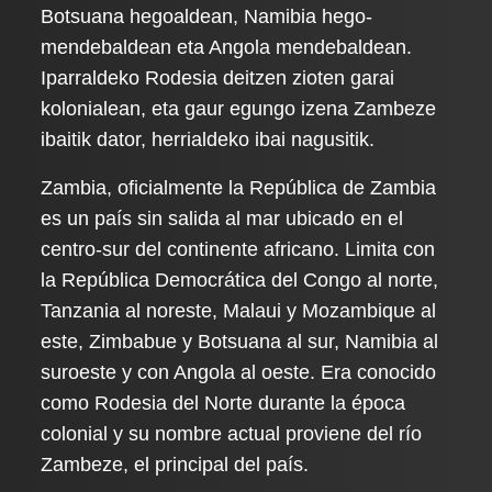
Botsuana hegoaldean, Namibia hego-
mendebaldean eta Angola mendebaldean.
Iparraldeko Rodesia deitzen zioten garai
kolonialean, eta gaur egungo izena Zambeze
ibaitik dator, herrialdeko ibai nagusitik.
Zambia, oficialmente la República de Zambia
es un país sin salida al mar ubicado en el
centro-sur del continente africano. Limita con
la República Democrática del Congo al norte,
Tanzania al noreste, Malaui y Mozambique al
este, Zimbabue y Botsuana al sur, Namibia al
suroeste y con Angola al oeste. Era conocido
como Rodesia del Norte durante la época
colonial y su nombre actual proviene del río
Zambeze, el principal del país.