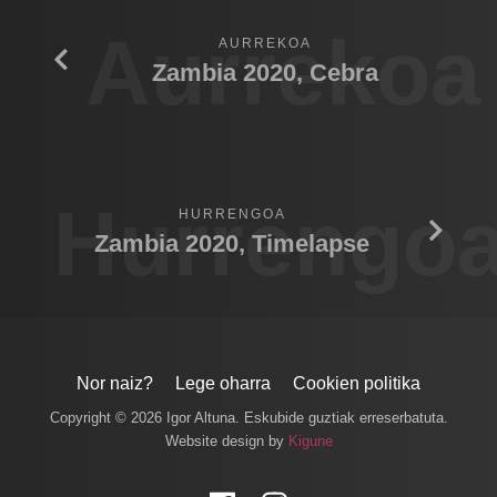
Aurrekoa
AURREKOA
Zambia 2020, Cebra
Hurrengo
HURRENGOA
Zambia 2020, Timelapse
Nor naiz?
Lege oharra
Cookien politika
Copyright © 2026 Igor Altuna. Eskubide guztiak erreserbatuta.
Website design by
Kigune