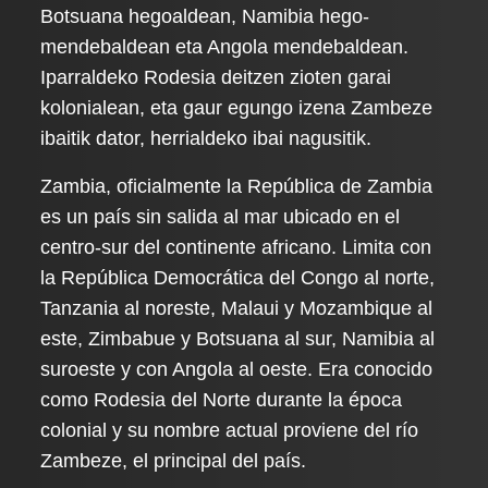
Botsuana hegoaldean, Namibia hego-
mendebaldean eta Angola mendebaldean.
Iparraldeko Rodesia deitzen zioten garai
kolonialean, eta gaur egungo izena Zambeze
ibaitik dator, herrialdeko ibai nagusitik.
Zambia, oficialmente la República de Zambia
es un país sin salida al mar ubicado en el
centro-sur del continente africano. Limita con
la República Democrática del Congo al norte,
Tanzania al noreste, Malaui y Mozambique al
este, Zimbabue y Botsuana al sur, Namibia al
suroeste y con Angola al oeste. Era conocido
como Rodesia del Norte durante la época
colonial y su nombre actual proviene del río
Zambeze, el principal del país.