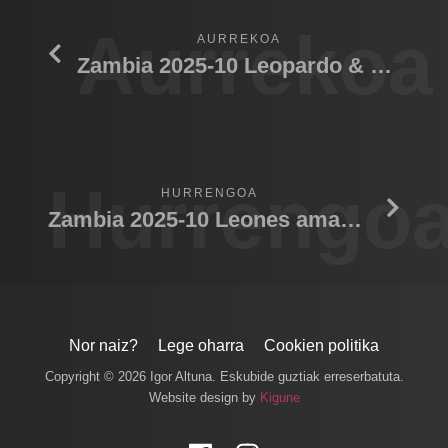
Aurrekoa
AURREKOA
Zambia 2025-10 Leopardo & mosquitos
Hurrengo
HURRENGOA
Zambia 2025-10 Leones amanecer dron
Nor naiz?
Lege oharra
Cookien politika
Copyright © 2026 Igor Altuna. Eskubide guztiak erreserbatuta.
Website design by
Kigune