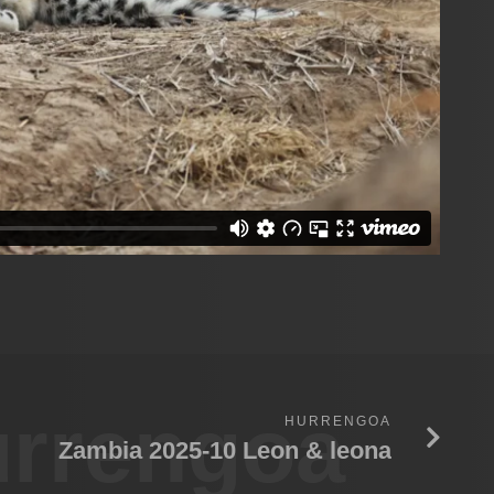
rrengoa
HURRENGOA
Zambia 2025-10 Leon & leona