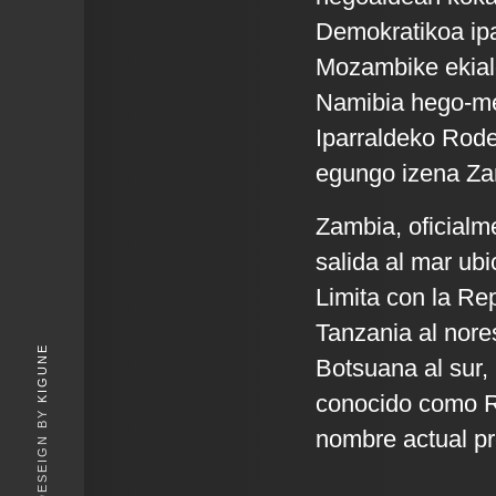
Demokratikoa ipa
Mozambike ekial
Namibia hego-m
Iparraldeko Rode
egungo izena Zamb
Zambia, oficialm
salida al mar ubi
Limita con la Re
Tanzania al nore
KIGUNE
Botsuana al sur,
conocido como Ro
nombre actual pro