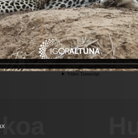
ekoa
Hu
ax