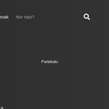
(current)
eoak
Nor naiz?
Partekatu
ka