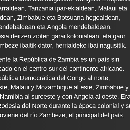
rraldean, Tanzania ipar-ekialdean, Malaui eta
dean, Zimbabue eta Botsuana hegoaldean,
endebaldean eta Angola mendebaldean.
sia deitzen zioten garai kolonialean, eta gaur
eze ibaitik dator, herrialdeko ibai nagusitik.
ente la República de Zambia es un país sin
cado en el centro-sur del continente africano.
pública Democrática del Congo al norte,
ste, Malaui y Mozambique al este, Zimbabue y
 Namibia al suroeste y con Angola al oeste. Er
desia del Norte durante la época colonial y s
viene del río Zambeze, el principal del país.