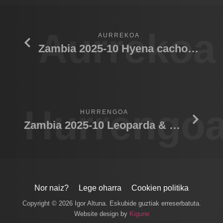
Aurrekoa
AURREKOA
Zambia 2025-10 Hyena cachorro
Hurrengo
HURRENGOA
Zambia 2025-10 Leoparda & puku
Nor naiz?
Lege oharra
Cookien politika
Copyright © 2026 Igor Altuna. Eskubide guztiak erreserbatuta.
Website design by
Kigune