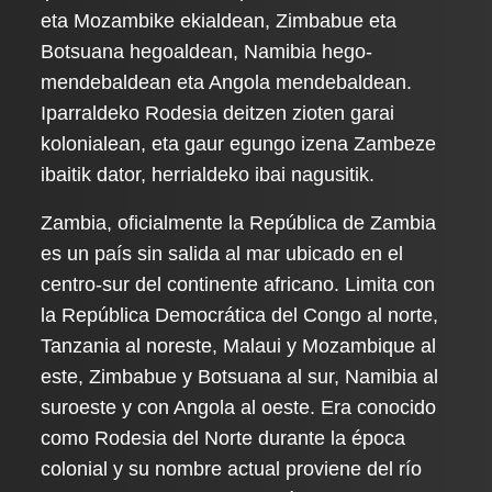
eta Mozambike ekialdean, Zimbabue eta
Botsuana hegoaldean, Namibia hego-
mendebaldean eta Angola mendebaldean.
Iparraldeko Rodesia deitzen zioten garai
kolonialean, eta gaur egungo izena Zambeze
ibaitik dator, herrialdeko ibai nagusitik.
Zambia, oficialmente la República de Zambia
es un país sin salida al mar ubicado en el
centro-sur del continente africano. Limita con
la República Democrática del Congo al norte,
Tanzania al noreste, Malaui y Mozambique al
este, Zimbabue y Botsuana al sur, Namibia al
suroeste y con Angola al oeste. Era conocido
como Rodesia del Norte durante la época
colonial y su nombre actual proviene del río