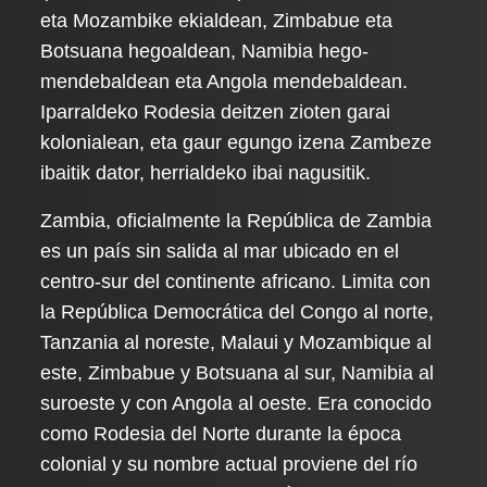
eta Mozambike ekialdean, Zimbabue eta
Botsuana hegoaldean, Namibia hego-
mendebaldean eta Angola mendebaldean.
Iparraldeko Rodesia deitzen zioten garai
kolonialean, eta gaur egungo izena Zambeze
ibaitik dator, herrialdeko ibai nagusitik.
Zambia, oficialmente la República de Zambia
es un país sin salida al mar ubicado en el
centro-sur del continente africano. Limita con
la República Democrática del Congo al norte,
Tanzania al noreste, Malaui y Mozambique al
este, Zimbabue y Botsuana al sur, Namibia al
suroeste y con Angola al oeste. Era conocido
como Rodesia del Norte durante la época
colonial y su nombre actual proviene del río