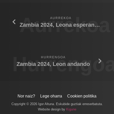
Aurrekoa
AURREKOA
Zambia 2024, Leona esperando cachorro
Hurrengo
HURRENGOA
Zambia 2024, Leon andando
Nor naiz?
Lege oharra
Cookien politika
Copyright © 2026 Igor Altuna. Eskubide guztiak erreserbatuta.
Website design by
Kigune