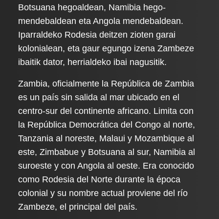
Botsuana hegoaldean, Namibia hego-
mendebaldean eta Angola mendebaldean.
Iparraldeko Rodesia deitzen zioten garai
kolonialean, eta gaur egungo izena Zambeze
ibaitik dator, herrialdeko ibai nagusitik.
Zambia, oficialmente la República de Zambia
es un país sin salida al mar ubicado en el
centro-sur del continente africano. Limita con
la República Democrática del Congo al norte,
Tanzania al noreste, Malaui y Mozambique al
este, Zimbabue y Botsuana al sur, Namibia al
suroeste y con Angola al oeste. Era conocido
como Rodesia del Norte durante la época
colonial y su nombre actual proviene del río
Zambeze, el principal del país.