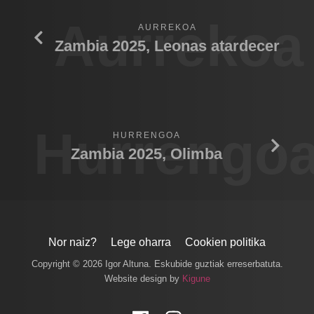
Aurrekoa
AURREKOA
Zambia 2025, Leonas atardecer
Hurrengo
HURRENGOA
Zambia 2025, Olimba
Nor naiz?
Lege oharra
Cookien politika
Copyright © 2026 Igor Altuna. Eskubide guztiak erreserbatuta.
Website design by
Kigune