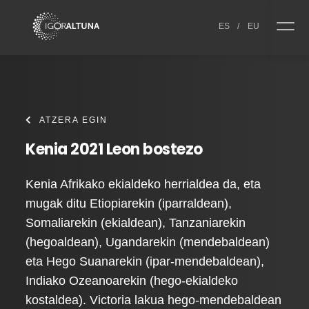
Skip to content
ES
/
EU
ATZERA EGIN
Kenia 2021 Leon bostezo
Kenia Afrikako ekialdeko herrialdea da, eta
mugak ditu Etiopiarekin (iparraldean),
Somaliarekin (ekialdean), Tanzaniarekin
(hegoaldean), Ugandarekin (mendebaldean)
eta Hego Suanarekin (ipar-mendebaldean),
Indiako Ozeanoarekin (hego-ekialdeko
kostaldea). Victoria lakua hego-mendebaldean