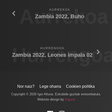
Aurrekoa
AURREKOA
Zambia 2022, Buho
Hurrengo
HURRENGOA
Zambia 2022, Leones impala 02
Nor naiz?
Lege oharra
Cookien politika
Copyright © 2026 Igor Altuna. Eskubide guztiak erreserbatuta.
Website design by
Kigune