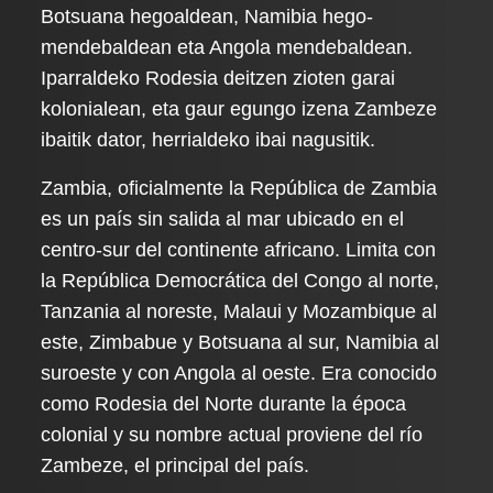
Botsuana hegoaldean, Namibia hego-
mendebaldean eta Angola mendebaldean.
Iparraldeko Rodesia deitzen zioten garai
kolonialean, eta gaur egungo izena Zambeze
ibaitik dator, herrialdeko ibai nagusitik.
Zambia, oficialmente la República de Zambia
es un país sin salida al mar ubicado en el
centro-sur del continente africano. Limita con
la República Democrática del Congo al norte,
Tanzania al noreste, Malaui y Mozambique al
este, Zimbabue y Botsuana al sur, Namibia al
suroeste y con Angola al oeste. Era conocido
como Rodesia del Norte durante la época
colonial y su nombre actual proviene del río
Zambeze, el principal del país.