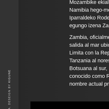
Mozambike ekial
Namibia hego-m
Iparraldeko Rode
egungo izena Zamb
Zambia, oficialm
salida al mar ubi
Limita con la Re
Tanzania al nore
Botsuana al sur,
KIGUNE
conocido como Ro
nombre actual pro