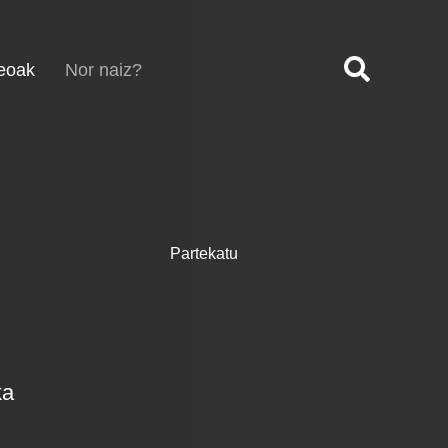
(current)
eoak
Nor naiz?
Partekatu
ka