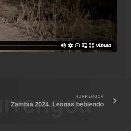
rrengoa
HURRENGOA
Zambia 2024, Leonas bebiendo