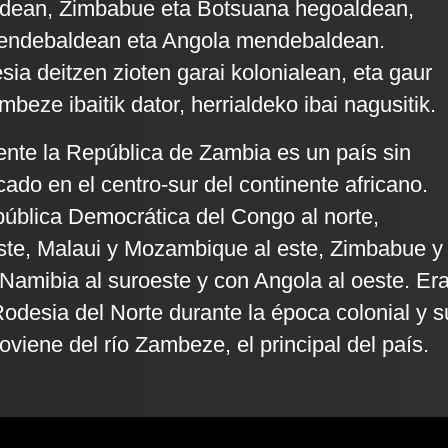
dean, Zimbabue eta Botsuana hegoaldean,
endebaldean eta Angola mendebaldean.
sia deitzen zioten garai kolonialean, eta gaur
eze ibaitik dator, herrialdeko ibai nagusitik.
ente la República de Zambia es un país sin
cado en el centro-sur del continente africano.
pública Democrática del Congo al norte,
ste, Malaui y Mozambique al este, Zimbabue y
 Namibia al suroeste y con Angola al oeste. Er
desia del Norte durante la época colonial y s
viene del río Zambeze, el principal del país.