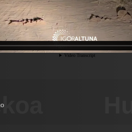
ekoa
Hu
do