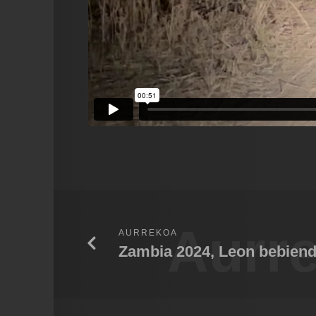
Aurr
AURREKOA
Zambia 2024, Leon bebien