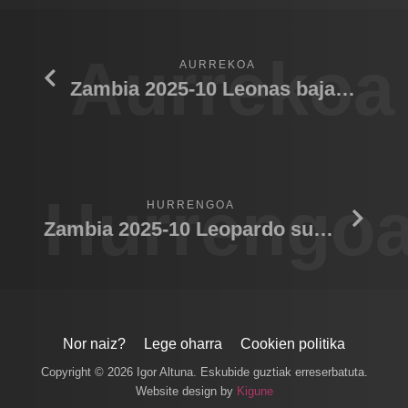
Aurrekoa
AURREKOA
Zambia 2025-10 Leonas bajando al rio
Hurrengo
HURRENGOA
Zambia 2025-10 Leopardo subiendo arbol
Nor naiz?
Lege oharra
Cookien politika
Copyright © 2026 Igor Altuna. Eskubide guztiak erreserbatuta.
Website design by
Kigune