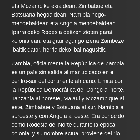
eta Mozambike ekialdean, Zimbabue eta
Botsuana hegoaldean, Namibia hego-
mendebaldean eta Angola mendebaldean.
Iparraldeko Rodesia deitzen zioten garai
kolonialean, eta gaur egungo izena Zambeze
ibaitik dator, herrialdeko ibai nagusitik.
Zambia, oficialmente la República de Zambia
es un país sin salida al mar ubicado en el
centro-sur del continente africano. Limita con
la República Democrática del Congo al norte,
Tanzania al noreste, Malaui y Mozambique al
este, Zimbabue y Botsuana al sur, Namibia al
suroeste y con Angola al oeste. Era conocido
como Rodesia del Norte durante la época
colonial y su nombre actual proviene del río