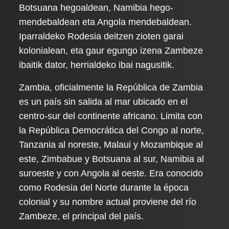
Botsuana hegoaldean, Namibia hego-
mendebaldean eta Angola mendebaldean.
Iparraldeko Rodesia deitzen zioten garai
kolonialean, eta gaur egungo izena Zambeze
ibaitik dator, herrialdeko ibai nagusitik.
Zambia, oficialmente la República de Zambia
es un país sin salida al mar ubicado en el
centro-sur del continente africano. Limita con
la República Democrática del Congo al norte,
Tanzania al noreste, Malaui y Mozambique al
este, Zimbabue y Botsuana al sur, Namibia al
suroeste y con Angola al oeste. Era conocido
como Rodesia del Norte durante la época
colonial y su nombre actual proviene del río
Zambeze, el principal del país.