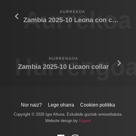
Aurrekoa
AURREKOA
Zambia 2025-10 Leona con cachorro
Hurrengo
HURRENGOA
Zambia 2025-10 Licaon collar
Nor naiz?
Lege oharra
Cookien politika
Copyright © 2026 Igor Altuna. Eskubide guztiak erreserbatuta.
Website design by
Kigune