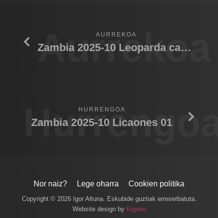
Aurrekoa
AURREKOA
Zambia 2025-10 Leoparda cachorro
Hurrengo
HURRENGOA
Zambia 2025-10 Licaones 01
Nor naiz?
Lege oharra
Cookien politika
Copyright © 2026 Igor Altuna. Eskubide guztiak erreserbatuta.
Website design by
Kigune