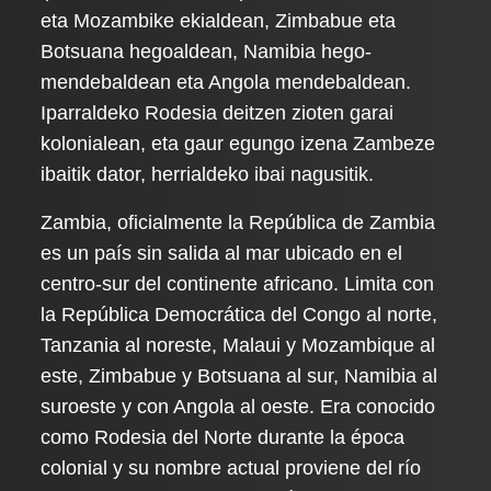
eta Mozambike ekialdean, Zimbabue eta
Botsuana hegoaldean, Namibia hego-
mendebaldean eta Angola mendebaldean.
Iparraldeko Rodesia deitzen zioten garai
kolonialean, eta gaur egungo izena Zambeze
ibaitik dator, herrialdeko ibai nagusitik.
Zambia, oficialmente la República de Zambia
es un país sin salida al mar ubicado en el
centro-sur del continente africano. Limita con
la República Democrática del Congo al norte,
Tanzania al noreste, Malaui y Mozambique al
este, Zimbabue y Botsuana al sur, Namibia al
suroeste y con Angola al oeste. Era conocido
como Rodesia del Norte durante la época
colonial y su nombre actual proviene del río