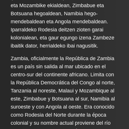
eta Mozambike ekialdean, Zimbabue eta
Botsuana hegoaldean, Namibia hego-
mendebaldean eta Angola mendebaldean.
Iparraldeko Rodesia deitzen zioten garai
kolonialean, eta gaur egungo izena Zambeze
ibaitik dator, herrialdeko ibai nagusitik.
Zambia, oficialmente la República de Zambia
es un país sin salida al mar ubicado en el
centro-sur del continente africano. Limita con
la República Democrática del Congo al norte,
Tanzania al noreste, Malaui y Mozambique al
este, Zimbabue y Botsuana al sur, Namibia al
suroeste y con Angola al oeste. Era conocido
como Rodesia del Norte durante la época
colonial y su nombre actual proviene del río