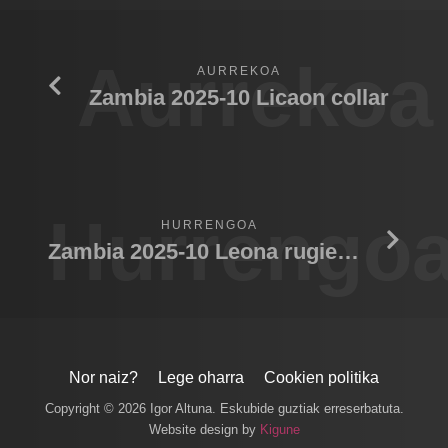
Aurrekoa
AURREKOA
Zambia 2025-10 Licaon collar
Hurrengo
HURRENGOA
Zambia 2025-10 Leona rugiendo
Nor naiz?
Lege oharra
Cookien politika
Copyright © 2026 Igor Altuna. Eskubide guztiak erreserbatuta.
Website design by
Kigune