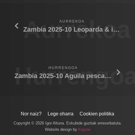
Aurrekoa
AURREKOA
Zambia 2025-10 Leoparda & impala
Hurrengo
HURRENGOA
Zambia 2025-10 Aguila pescadora
Nor naiz?
Lege oharra
Cookien politika
Copyright © 2026 Igor Altuna. Eskubide guztiak erreserbatuta.
Website design by
Kigune