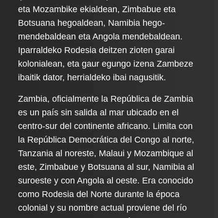
eta Mozambike ekialdean, Zimbabue eta
Botsuana hegoaldean, Namibia hego-
mendebaldean eta Angola mendebaldean.
Iparraldeko Rodesia deitzen zioten garai
kolonialean, eta gaur egungo izena Zambeze
ibaitik dator, herrialdeko ibai nagusitik.
Zambia, oficialmente la República de Zambia
es un país sin salida al mar ubicado en el
centro-sur del continente africano. Limita con
la República Democrática del Congo al norte,
Tanzania al noreste, Malaui y Mozambique al
este, Zimbabue y Botsuana al sur, Namibia al
suroeste y con Angola al oeste. Era conocido
como Rodesia del Norte durante la época
colonial y su nombre actual proviene del río