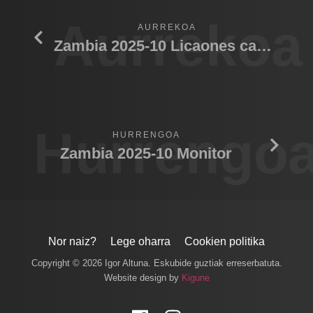
Aurrekoa
AURREKOA
Zambia 2025-10 Licaones cachorros bebiendo
Hurrengo
HURRENGOA
Zambia 2025-10 Monitor
Nor naiz?
Lege oharra
Cookien politika
Copyright © 2026 Igor Altuna. Eskubide guztiak erreserbatuta.
Website design by
Kigune