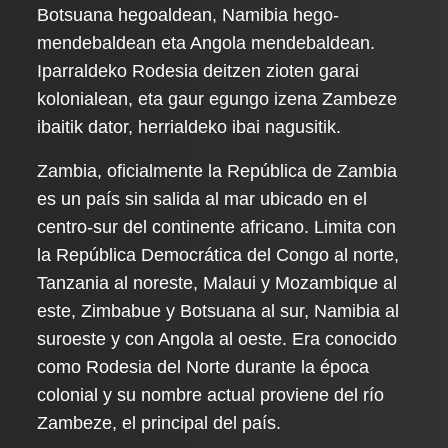
Botsuana hegoaldean, Namibia hego-
mendebaldean eta Angola mendebaldean.
Iparraldeko Rodesia deitzen zioten garai
kolonialean, eta gaur egungo izena Zambeze
ibaitik dator, herrialdeko ibai nagusitik.
Zambia, oficialmente la República de Zambia
es un país sin salida al mar ubicado en el
centro-sur del continente africano. Limita con
la República Democrática del Congo al norte,
Tanzania al noreste, Malaui y Mozambique al
este, Zimbabue y Botsuana al sur, Namibia al
suroeste y con Angola al oeste. Era conocido
como Rodesia del Norte durante la época
colonial y su nombre actual proviene del río
Zambeze, el principal del país.