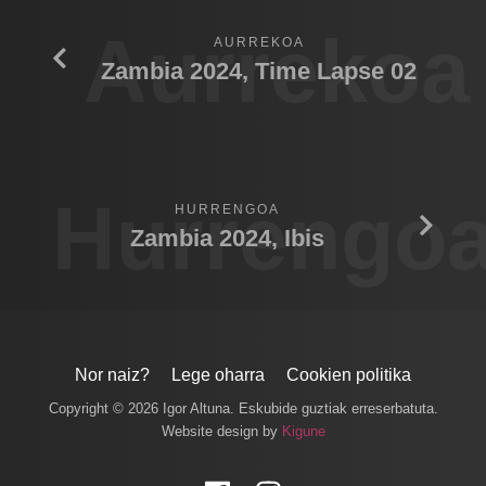
Aurrekoa
AURREKOA
Zambia 2024, Time Lapse 02
Hurrengo
HURRENGOA
Zambia 2024, Ibis
Nor naiz?
Lege oharra
Cookien politika
Copyright © 2026 Igor Altuna. Eskubide guztiak erreserbatuta.
Website design by
Kigune