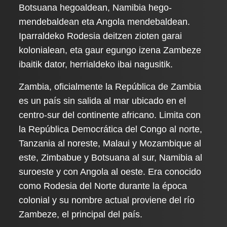
Botsuana hegoaldean, Namibia hego-
mendebaldean eta Angola mendebaldean.
Iparraldeko Rodesia deitzen zioten garai
kolonialean, eta gaur egungo izena Zambeze
ibaitik dator, herrialdeko ibai nagusitik.
Zambia, oficialmente la República de Zambia
es un país sin salida al mar ubicado en el
centro-sur del continente africano. Limita con
la República Democrática del Congo al norte,
Tanzania al noreste, Malaui y Mozambique al
este, Zimbabue y Botsuana al sur, Namibia al
suroeste y con Angola al oeste. Era conocido
como Rodesia del Norte durante la época
colonial y su nombre actual proviene del río
Zambeze, el principal del país.