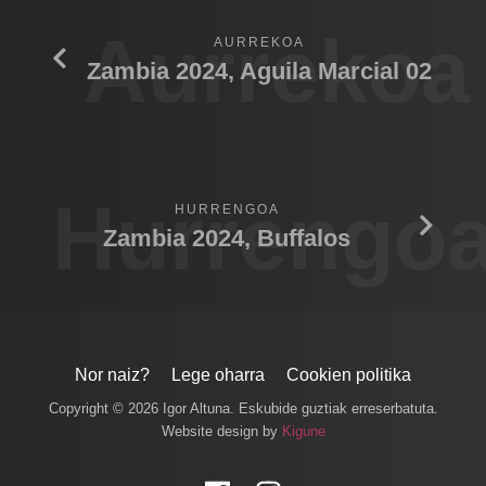
Aurrekoa
AURREKOA
Zambia 2024, Aguila Marcial 02
Hurrengo
HURRENGOA
Zambia 2024, Buffalos
Nor naiz?
Lege oharra
Cookien politika
Copyright © 2026 Igor Altuna. Eskubide guztiak erreserbatuta.
Website design by
Kigune