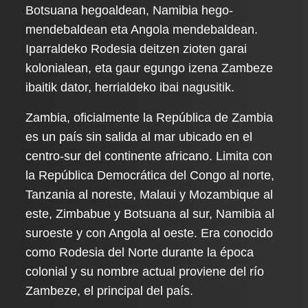
Botsuana hegoaldean, Namibia hego-
mendebaldean eta Angola mendebaldean.
Iparraldeko Rodesia deitzen zioten garai
kolonialean, eta gaur egungo izena Zambeze
ibaitik dator, herrialdeko ibai nagusitik.
Zambia, oficialmente la República de Zambia
es un país sin salida al mar ubicado en el
centro-sur del continente africano. Limita con
la República Democrática del Congo al norte,
Tanzania al noreste, Malaui y Mozambique al
este, Zimbabue y Botsuana al sur, Namibia al
suroeste y con Angola al oeste. Era conocido
como Rodesia del Norte durante la época
colonial y su nombre actual proviene del río
Zambeze, el principal del país.